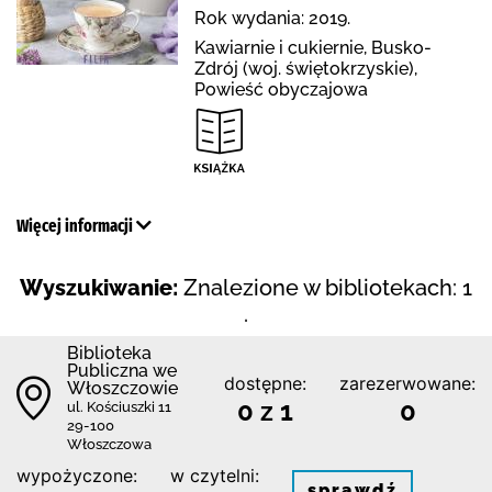
Rok wydania: 2019.
Kawiarnie i cukiernie, Busko-
Zdrój (woj. świętokrzyskie),
Powieść obyczajowa
Więcej informacji
Wyszukiwanie:
Znalezione w bibliotekach: 1
.
Biblioteka
Publiczna we
dostępne:
zarezerwowane:
Włoszczowie
0 z 1
0
ul. Kościuszki 11
29-100
Włoszczowa
wypożyczone:
w czytelni:
sprawdź