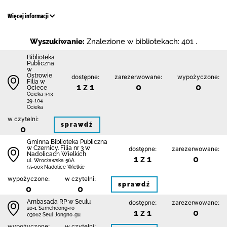
Więcej informacji
Wyszukiwanie:
Znalezione w bibliotekach: 401 .
Biblioteka
Publiczna
w
Ostrowie
dostępne:
zarezerwowane:
wypożyczone:
Filia w
1 z 1
0
0
Ociece
Ocieka 343
39-104
Ocieka
w czytelni:
sprawdź
0
Gminna Biblioteka Publiczna
w Czernicy. Filia nr 3 w
dostępne:
zarezerwowane:
Nadolicach Wielkich
1 z 1
0
ul. Wrocławska 56A
55-003 Nadolice Wielkie
wypożyczone:
w czytelni:
sprawdź
0
0
Ambasada RP w Seulu
dostępne:
zarezerwowane:
20-1 Samcheong-ro
1 z 1
0
03062 Seul Jongno-gu
wypożyczone:
w czytelni: