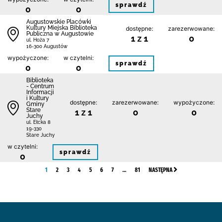
sprawdź
0
0
Augustowskie Placówki
Kultury Miejska Biblioteka
dostępne:
zarezerwowane:
Publiczna w Augustowie
1 z 1
0
ul. Hoża 7
16-300 Augustów
wypożyczone:
w czytelni:
sprawdź
0
0
Biblioteka
- Centrum
Informacji
i Kultury
dostępne:
zarezerwowane:
wypożyczone:
Gminy
Stare
1 z 1
0
0
Juchy
ul. Ełcka 8
19-330
Stare Juchy
w czytelni:
sprawdź
0
1
2
3
4
5
6
7
…
81
NASTĘPNA