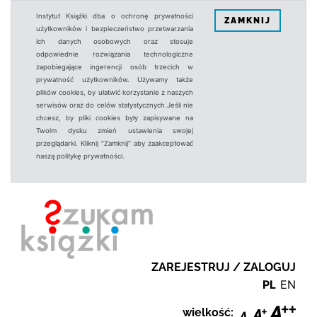
Instytut Książki dba o ochronę prywatności
ZAMKNIJ
użytkowników i bezpieczeństwo przetwarzania
ich danych osobowych oraz stosuje
odpowiednie rozwiązania technologiczne
zapobiegające ingerencji osób trzecich w
prywatność użytkowników. Używamy także
plików cookies, by ułatwić korzystanie z naszych
serwisów oraz do celów statystycznych.Jeśli nie
chcesz, by pliki cookies były zapisywane na
Twoim dysku zmień ustawienia swojej
przeglądarki. Kliknij "Zamknij" aby zaakceptować
naszą politykę prywatności.
ZAREJESTRUJ / ZALOGUJ
PL
EN
wielkość: