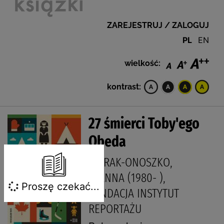
ZAREJESTRUJ / ZALOGUJ
PL
EN
wielkość:
kontrast:
27 śmierci Toby'ego
Obeda
GIERAK-ONOSZKO,
JOANNA (1980- ),
Proszę czekać...
FUNDACJA INSTYTUT
REPORTAŻU