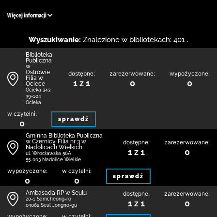
Więcej informacji
Wyszukiwanie:
Znalezione w bibliotekach: 401 .
Biblioteka
Publiczna
w
Ostrowie
dostępne:
zarezerwowane:
wypożyczone:
Filia w
1 z 1
0
0
Ociece
Ocieka 343
39-104
Ocieka
w czytelni:
sprawdź
0
Gminna Biblioteka Publiczna
w Czernicy. Filia nr 3 w
dostępne:
zarezerwowane:
Nadolicach Wielkich
1 z 1
0
ul. Wrocławska 56A
55-003 Nadolice Wielkie
wypożyczone:
w czytelni:
sprawdź
0
0
Ambasada RP w Seulu
dostępne:
zarezerwowane:
20-1 Samcheong-ro
1 z 1
0
03062 Seul Jongno-gu
wypożyczone:
w czytelni: