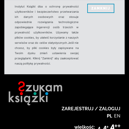
Instytut Książki dba o ochronę prywatności
ZAMKNIJ
użytkowników i bezpieczeństwo przetwarzania
ich danych osobowych oraz stosuje
odpowiednie rozwiązania technologiczne
zapobiegające ingerencji osób trzecich w
prywatność użytkowników. Używamy także
plików cookies, by ułatwić korzystanie z naszych
serwisów oraz do celów statystycznych.Jeśli nie
chcesz, by pliki cookies były zapisywane na
Twoim dysku zmień ustawienia swojej
przeglądarki. Kliknij "Zamknij" aby zaakceptować
naszą politykę prywatności.
ZAREJESTRUJ / ZALOGUJ
PL
EN
wielkość: