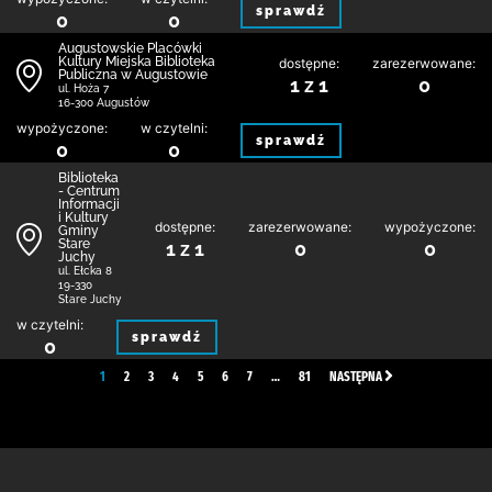
sprawdź
0
0
Augustowskie Placówki
Kultury Miejska Biblioteka
dostępne:
zarezerwowane:
Publiczna w Augustowie
1 z 1
0
ul. Hoża 7
16-300 Augustów
wypożyczone:
w czytelni:
sprawdź
0
0
Biblioteka
- Centrum
Informacji
i Kultury
dostępne:
zarezerwowane:
wypożyczone:
Gminy
Stare
1 z 1
0
0
Juchy
ul. Ełcka 8
19-330
Stare Juchy
w czytelni:
sprawdź
0
1
2
3
4
5
6
7
…
81
NASTĘPNA