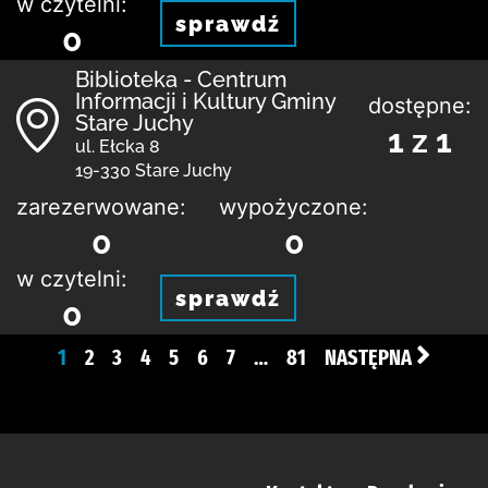
w czytelni:
sprawdź
0
Biblioteka - Centrum
Informacji i Kultury Gminy
dostępne:
Stare Juchy
1 z 1
ul. Ełcka 8
19-330 Stare Juchy
zarezerwowane:
wypożyczone:
0
0
w czytelni:
sprawdź
0
1
2
3
4
5
6
7
…
81
NASTĘPNA