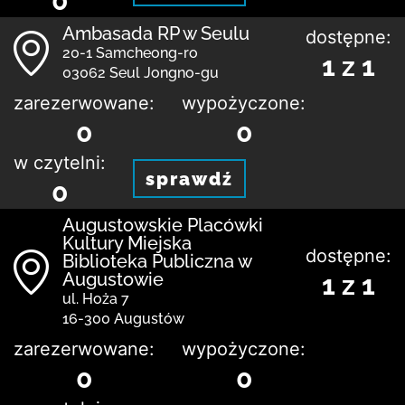
0
Ambasada RP w Seulu
dostępne:
20-1 Samcheong-ro
1 z 1
03062 Seul Jongno-gu
zarezerwowane:
wypożyczone:
0
0
w czytelni:
sprawdź
0
Augustowskie Placówki
Kultury Miejska
dostępne:
Biblioteka Publiczna w
Augustowie
1 z 1
ul. Hoża 7
16-300 Augustów
zarezerwowane:
wypożyczone:
0
0