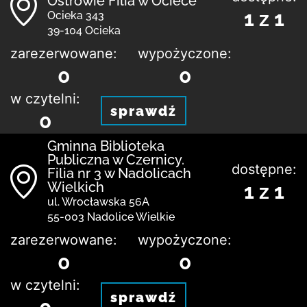
Ostrowie Filia w Ociece
1 z 1
Ocieka 343
39-104 Ocieka
zarezerwowane:
wypożyczone:
0
0
w czytelni:
sprawdź
0
Gminna Biblioteka
Publiczna w Czernicy.
dostępne:
Filia nr 3 w Nadolicach
Wielkich
1 z 1
ul. Wrocławska 56A
55-003 Nadolice Wielkie
zarezerwowane:
wypożyczone:
0
0
w czytelni:
sprawdź