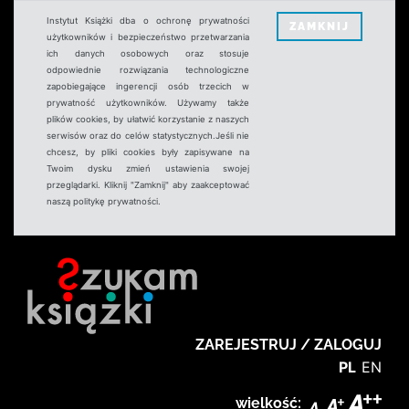
Instytut Książki dba o ochronę prywatności
ZAMKNIJ
użytkowników i bezpieczeństwo przetwarzania
ich danych osobowych oraz stosuje
odpowiednie rozwiązania technologiczne
zapobiegające ingerencji osób trzecich w
prywatność użytkowników. Używamy także
plików cookies, by ułatwić korzystanie z naszych
serwisów oraz do celów statystycznych.Jeśli nie
chcesz, by pliki cookies były zapisywane na
Twoim dysku zmień ustawienia swojej
przeglądarki. Kliknij "Zamknij" aby zaakceptować
naszą politykę prywatności.
ZAREJESTRUJ / ZALOGUJ
PL
EN
wielkość: