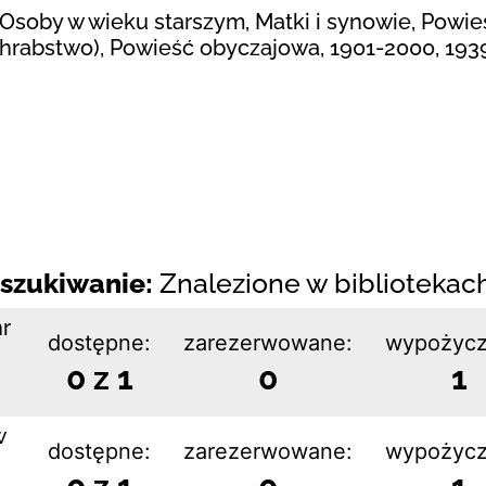
Osoby w wieku starszym, Matki i synowie, Powieść
; hrabstwo), Powieść obyczajowa, 1901-2000, 193
szukiwanie:
Znalezione w bibliotekach:
nr
dostępne:
zarezerwowane:
wypożycz
0 z 1
0
1
w
dostępne:
zarezerwowane:
wypożycz