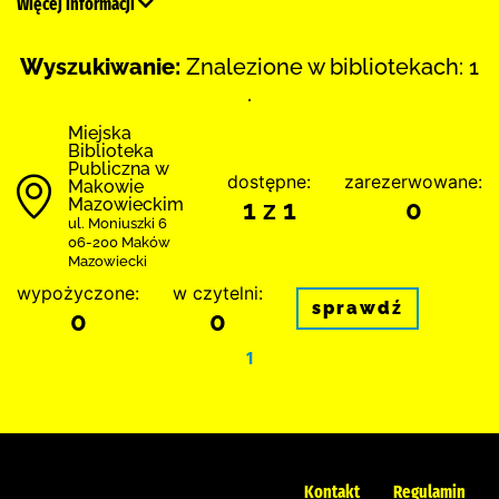
Więcej informacji
Wyszukiwanie:
Znalezione w bibliotekach: 1
.
Miejska
Biblioteka
Publiczna w
dostępne:
zarezerwowane:
Makowie
Mazowieckim
1 z 1
0
ul. Moniuszki 6
06-200 Maków
Mazowiecki
wypożyczone:
w czytelni:
sprawdź
0
0
1
Kontakt
Regulamin