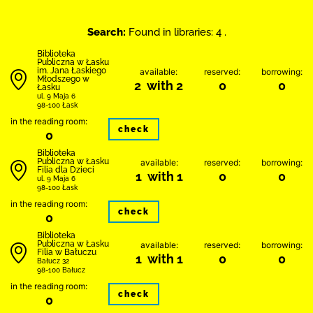
Search:
Found in libraries: 4 .
Biblioteka
Publiczna w Łasku
im. Jana Łaskiego
available:
reserved:
borrowing:
Młodszego w
2 with 2
0
0
Łasku
ul. 9 Maja 6
98-100 Łask
in the reading room:
check
0
Biblioteka
Publiczna w Łasku
available:
reserved:
borrowing:
Filia dla Dzieci
1 with 1
0
0
ul. 9 Maja 6
98-100 Łask
in the reading room:
check
0
Biblioteka
Publiczna w Łasku
available:
reserved:
borrowing:
Filia w Bałuczu
1 with 1
0
0
Bałucz 32
98-100 Bałucz
in the reading room:
check
0