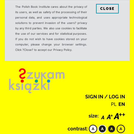
The Polish Book Institute cares about the privacy of
CLOSE
its users, as well as safety of the processing of their
personal data, and uses appropriate technological
solutions to prevent invasion of the users? privacy
by any third parties. We also use cookies to facilitate
the use of our services and for statistical purposes.
If you do not wish to have cookies stored on your
computer, please change your browser settings.
Click ?Close? to accept our Privacy Policy.
SIGN IN / LOG IN
PL
EN
size:
contrast: