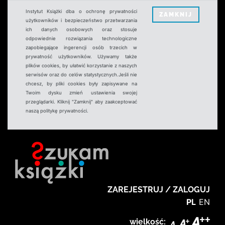
Instytut Książki dba o ochronę prywatności
ZAMKNIJ
użytkowników i bezpieczeństwo przetwarzania
ich danych osobowych oraz stosuje
odpowiednie rozwiązania technologiczne
zapobiegające ingerencji osób trzecich w
prywatność użytkowników. Używamy także
plików cookies, by ułatwić korzystanie z naszych
serwisów oraz do celów statystycznych.Jeśli nie
chcesz, by pliki cookies były zapisywane na
Twoim dysku zmień ustawienia swojej
przeglądarki. Kliknij "Zamknij" aby zaakceptować
naszą politykę prywatności.
ZAREJESTRUJ / ZALOGUJ
PL
EN
wielkość: