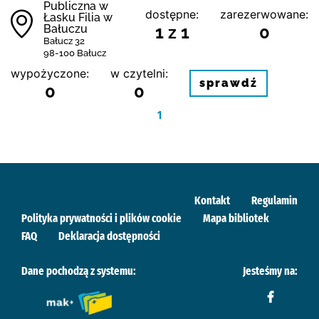
Publiczna w
dostępne:
zarezerwowane:
Łasku Filia w
Bałuczu
1 z 1
0
Bałucz 32
98-100 Bałucz
wypożyczone:
w czytelni:
sprawdź
0
0
1
Kontakt
Regulamin
Polityka prywatności i plików cookie
Mapa bibliotek
FAQ
Deklaracja dostępności
Dane pochodzą z systemu:
Jesteśmy na: