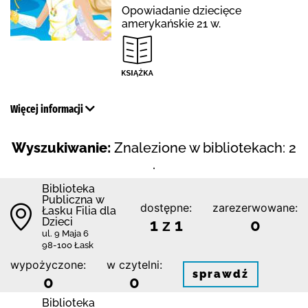
Opowiadanie dziecięce
amerykańskie 21 w.
Więcej informacji
Wyszukiwanie:
Znalezione w bibliotekach: 2
.
Biblioteka
Publiczna w
dostępne:
zarezerwowane:
Łasku Filia dla
Dzieci
1 z 1
0
ul. 9 Maja 6
98-100 Łask
wypożyczone:
w czytelni:
sprawdź
0
0
Biblioteka