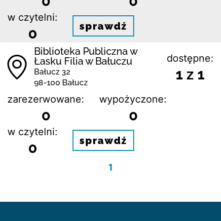
0
0
w czytelni:
sprawdź
0
Biblioteka Publiczna w
dostępne:
Łasku Filia w Bałuczu
1 z 1
Bałucz 32
98-100 Bałucz
zarezerwowane:
wypożyczone:
0
0
w czytelni:
sprawdź
0
1