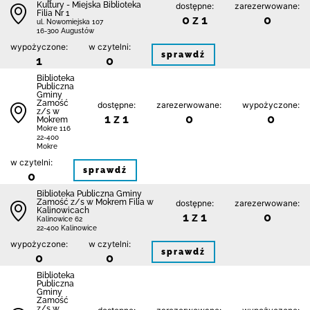
Kultury - Miejska Biblioteka
dostępne:
zarezerwowane:
Filia Nr 1
0 z 1
0
ul. Nowomiejska 107
16-300 Augustów
wypożyczone:
w czytelni:
sprawdź
1
0
Biblio­teka
Publiczna
Gminy
Zamość
dostępne:
zarezerwowane:
wypożyczone:
z/s w
1 z 1
0
0
Mokrem
Mokre 116
22-400
Mokre
w czytelni:
sprawdź
0
Biblio­teka Publiczna Gminy
Zamość z/s w Mokrem Filia w
dostępne:
zarezerwowane:
Kalinowicach
1 z 1
0
Kalinowice 62
22-400 Kalinowice
wypożyczone:
w czytelni:
sprawdź
0
0
Biblio­teka
Publiczna
Gminy
Zamość
z/s w