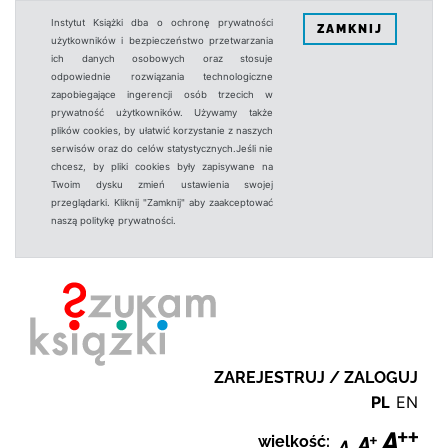
Instytut Książki dba o ochronę prywatności
ZAMKNIJ
użytkowników i bezpieczeństwo przetwarzania
ich danych osobowych oraz stosuje
odpowiednie rozwiązania technologiczne
zapobiegające ingerencji osób trzecich w
prywatność użytkowników. Używamy także
plików cookies, by ułatwić korzystanie z naszych
serwisów oraz do celów statystycznych.Jeśli nie
chcesz, by pliki cookies były zapisywane na
Twoim dysku zmień ustawienia swojej
przeglądarki. Kliknij "Zamknij" aby zaakceptować
naszą politykę prywatności.
ZAREJESTRUJ / ZALOGUJ
PL
EN
wielkość: