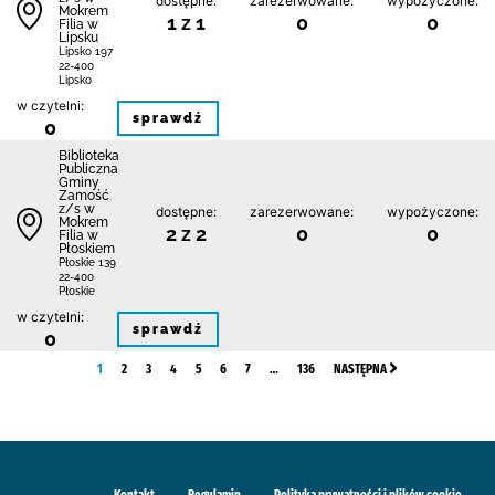
dostępne:
zarezerwowane:
wypożyczone:
Mokrem
1 z 1
0
0
Filia w
Lipsku
Lipsko 197
22-400
Lipsko
w czytelni:
sprawdź
0
Biblio­teka
Publiczna
Gminy
Zamość
z/s w
dostępne:
zarezerwowane:
wypożyczone:
Mokrem
2 z 2
0
0
Filia w
Płoskiem
Płoskie 139
22-400
Płoskie
w czytelni:
sprawdź
0
1
2
3
4
5
6
7
…
136
NASTĘPNA