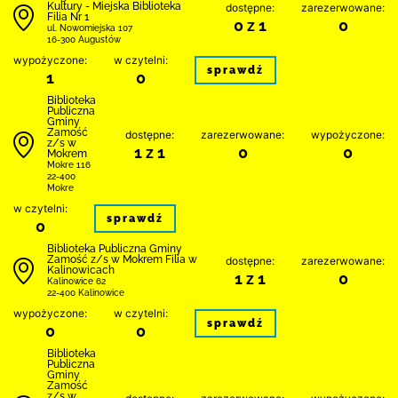
Kultury - Miejska Biblioteka
dostępne:
zarezerwowane:
Filia Nr 1
0 z 1
0
ul. Nowomiejska 107
16-300 Augustów
wypożyczone:
w czytelni:
sprawdź
1
0
Biblio­teka
Publiczna
Gminy
Zamość
dostępne:
zarezerwowane:
wypożyczone:
z/s w
1 z 1
0
0
Mokrem
Mokre 116
22-400
Mokre
w czytelni:
sprawdź
0
Biblio­teka Publiczna Gminy
Zamość z/s w Mokrem Filia w
dostępne:
zarezerwowane:
Kalinowicach
1 z 1
0
Kalinowice 62
22-400 Kalinowice
wypożyczone:
w czytelni:
sprawdź
0
0
Biblio­teka
Publiczna
Gminy
Zamość
z/s w