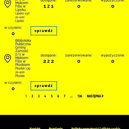
dostępne:
zarezerwowane:
wypożyczone:
Mokrem
1 z 1
0
0
Filia w
Lipsku
Lipsko 197
22-400
Lipsko
w czytelni:
sprawdź
0
Biblio­teka
Publiczna
Gminy
Zamość
z/s w
dostępne:
zarezerwowane:
wypożyczone:
Mokrem
2 z 2
0
0
Filia w
Płoskiem
Płoskie 139
22-400
Płoskie
w czytelni:
sprawdź
0
1
2
3
4
5
6
7
…
136
NASTĘPNA