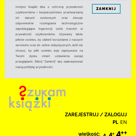
Instytut Książki dba o ochronę prywatności
ZAMKNIJ
użytkowników i bezpieczeństwo przetwarzania
ich danych osobowych oraz stosuje
odpowiednie rozwiązania technologiczne
zapobiegające ingerencji osób trzecich w
prywatność użytkowników. Używamy także
plików cookies, by ułatwić korzystanie z naszych
serwisów oraz do celów statystycznych.Jeśli nie
chcesz, by pliki cookies były zapisywane na
Twoim dysku zmień ustawienia swojej
przeglądarki. Kliknij "Zamknij" aby zaakceptować
naszą politykę prywatności.
ZAREJESTRUJ / ZALOGUJ
PL
EN
wielkość: