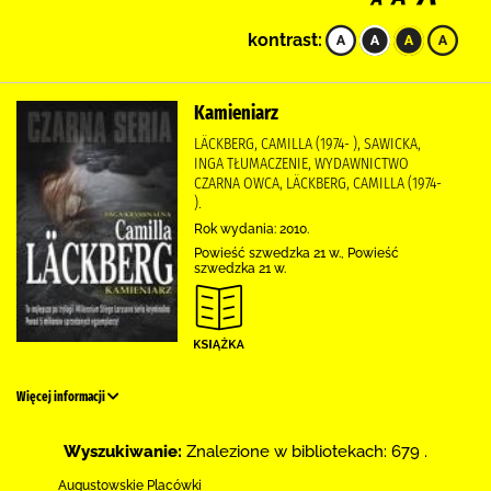
kontrast:
Kamieniarz
LÄCKBERG, CAMILLA (1974- ), SAWICKA,
INGA TŁUMACZENIE, WYDAWNICTWO
CZARNA OWCA, LÄCKBERG, CAMILLA (1974-
).
Rok wydania: 2010.
Powieść szwedzka 21 w., Powieść
szwedzka 21 w.
Więcej informacji
Wyszukiwanie:
Znalezione w bibliotekach: 679 .
Augustowskie Placówki