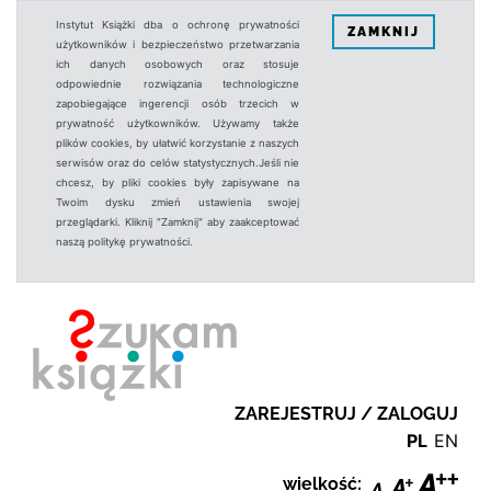
Instytut Książki dba o ochronę prywatności
ZAMKNIJ
użytkowników i bezpieczeństwo przetwarzania
ich danych osobowych oraz stosuje
odpowiednie rozwiązania technologiczne
zapobiegające ingerencji osób trzecich w
prywatność użytkowników. Używamy także
plików cookies, by ułatwić korzystanie z naszych
serwisów oraz do celów statystycznych.Jeśli nie
chcesz, by pliki cookies były zapisywane na
Twoim dysku zmień ustawienia swojej
przeglądarki. Kliknij "Zamknij" aby zaakceptować
naszą politykę prywatności.
ZAREJESTRUJ / ZALOGUJ
PL
EN
wielkość: