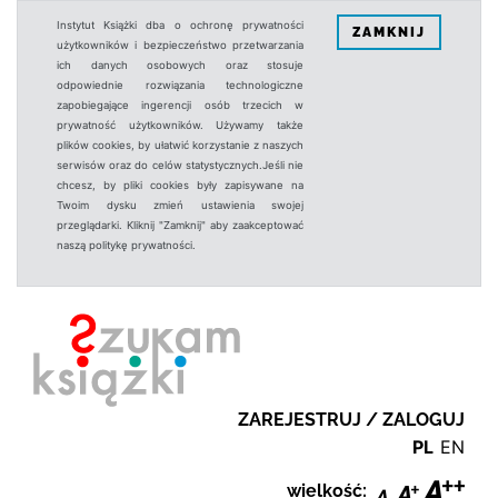
Instytut Książki dba o ochronę prywatności
ZAMKNIJ
użytkowników i bezpieczeństwo przetwarzania
ich danych osobowych oraz stosuje
odpowiednie rozwiązania technologiczne
zapobiegające ingerencji osób trzecich w
prywatność użytkowników. Używamy także
plików cookies, by ułatwić korzystanie z naszych
serwisów oraz do celów statystycznych.Jeśli nie
chcesz, by pliki cookies były zapisywane na
Twoim dysku zmień ustawienia swojej
przeglądarki. Kliknij "Zamknij" aby zaakceptować
naszą politykę prywatności.
ZAREJESTRUJ / ZALOGUJ
PL
EN
wielkość: