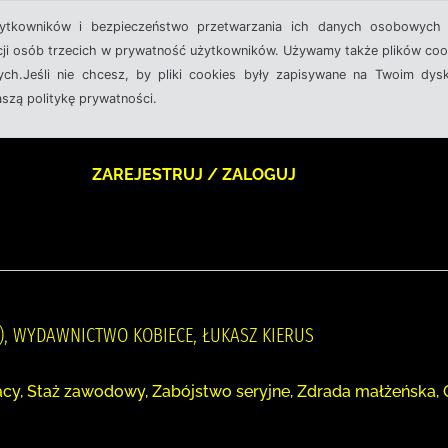
żytkowników i bezpieczeństwo przetwarzania ich danych osobowych 
cji osób trzecich w prywatność użytkowników. Używamy także plików cook
ch.Jeśli nie chcesz, by pliki cookies były zapisywane na Twoim dysk
aszą politykę prywatności.
ZAREJESTRUJ / ZALOGUJ
7- ), WYDAWNICTWO KOBIECE, ŁUKASZ KIERUS
y, Staż zawodowy, Zabójstwo seryjne, Zdrada małżeńska, Oła