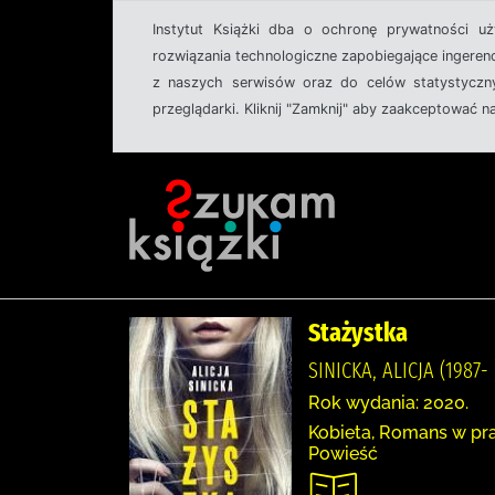
Instytut Książki dba o ochronę prywatności u
rozwiązania technologiczne zapobiegające ingeren
z naszych serwisów oraz do celów statystyczny
przeglądarki. Kliknij "Zamknij" aby zaakceptować n
Stażystka
SINICKA, ALICJA (198
Rok wydania: 2020.
Kobieta, Romans w prac
Powieść