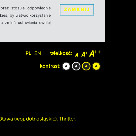
oraz stosuje odpowiednie
ZAMKNIJ
ies, by ułatwić korzystanie
u zmień ustawienia swojej
PL
EN
wielkość:
kontrast:
wa (woj. dolnośląskie), Thriller,