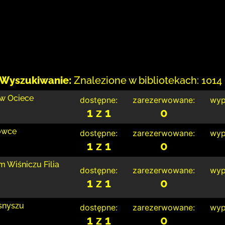
Wyszukiwanie:
Znalezione w bibliotekach: 1014 
 w Ociece
dostępne:
zarezerwowane:
wyp
1 z 1
0
łówce
dostępne:
zarezerwowane:
wyp
1 z 1
0
 Wiśniczu Filia
dostępne:
zarezerwowane:
wyp
1 z 1
0
snyszu
dostępne:
zarezerwowane:
wyp
1 z 1
0