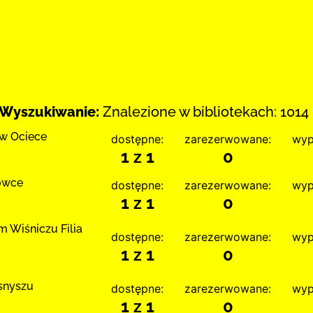
Wyszukiwanie:
Znalezione w bibliotekach: 1014 
 w Ociece
dostępne:
zarezerwowane:
wyp
1 z 1
0
łówce
dostępne:
zarezerwowane:
wyp
1 z 1
0
 Wiśniczu Filia
dostępne:
zarezerwowane:
wyp
1 z 1
0
snyszu
dostępne:
zarezerwowane:
wyp
1 z 1
0