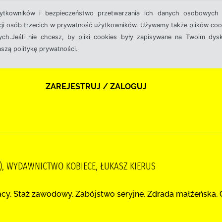
żytkowników i bezpieczeństwo przetwarzania ich danych osobowych 
cji osób trzecich w prywatność użytkowników. Używamy także plików cook
ch.Jeśli nie chcesz, by pliki cookies były zapisywane na Twoim dysk
aszą politykę prywatności.
ZAREJESTRUJ / ZALOGUJ
7- ), WYDAWNICTWO KOBIECE, ŁUKASZ KIERUS
y, Staż zawodowy, Zabójstwo seryjne, Zdrada małżeńska, Oła