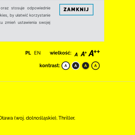
oraz stosuje odpowiednie
ZAMKNIJ
ies, by ułatwić korzystanie
u zmień ustawienia swojej
PL
EN
wielkość:
kontrast:
wa (woj. dolnośląskie), Thriller,