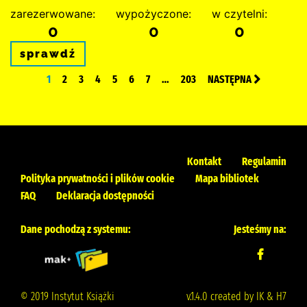
zarezerwowane:
wypożyczone:
w czytelni:
0
0
0
sprawdź
1
2
3
4
5
6
7
…
203
NASTĘPNA
Kontakt
Regulamin
Polityka prywatności i plików cookie
Mapa bibliotek
FAQ
Deklaracja dostępności
Dane pochodzą z systemu:
Jesteśmy na:
© 2019 Instytut Książki
v.1.4.0 created by IK & H7