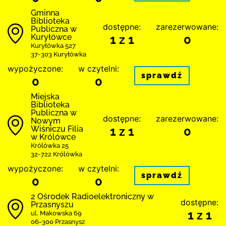
Gminna
Biblioteka
dostępne:
zarezerwowane:
Publiczna w
Kuryłówce
1 z 1
0
Kuryłówka 527
37-303 Kuryłówka
wypożyczone:
w czytelni:
sprawdź
0
0
Miejska
Biblioteka
Publiczna w
dostępne:
zarezerwowane:
Nowym
Wiśniczu Filia
1 z 1
0
w Królówce
Królówka 25
32-722 Królówka
wypożyczone:
w czytelni:
sprawdź
0
0
2 Ośrodek Radioelektroniczny w
dostępne:
Przasnyszu
1 z 1
ul. Makowska 69
06-300 Przasnysz