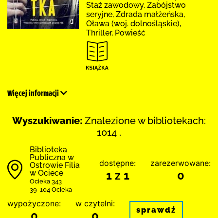
Staż zawodowy, Zabójstwo
seryjne, Zdrada małżeńska,
Oława (woj. dolnośląskie),
Thriller, Powieść
Więcej informacji
Wyszukiwanie:
Znalezione w bibliotekach:
1014 .
Biblioteka
Publiczna w
dostępne:
zarezerwowane:
Ostrowie Filia
w Ociece
1 z 1
0
Ocieka 343
39-104 Ocieka
wypożyczone:
w czytelni:
sprawdź
0
0