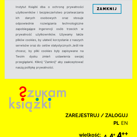
Instytut Książki dba o ochronę prywatności
ZAMKNIJ
użytkowników i bezpieczeństwo przetwarzania
ich danych osobowych oraz stosuje
odpowiednie rozwiązania technologiczne
zapobiegające ingerencji osób trzecich w
prywatność użytkowników. Używamy także
plików cookies, by ułatwić korzystanie z naszych
serwisów oraz do celów statystycznych.Jeśli nie
chcesz, by pliki cookies były zapisywane na
Twoim dysku zmień ustawienia swojej
przeglądarki. Kliknij "Zamknij" aby zaakceptować
naszą politykę prywatności.
ZAREJESTRUJ / ZALOGUJ
PL
EN
wielkość: