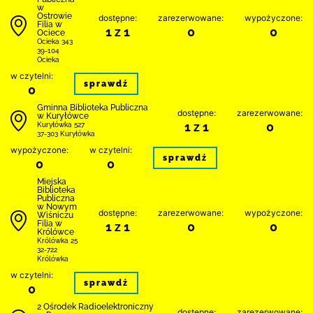
w
Ostrowie
dostępne:
zarezerwowane:
wypożyczone:
Filia w
1 z 1
0
0
Ociece
Ocieka 343
39-104
Ocieka
w czytelni:
sprawdź
0
Gminna Biblioteka Publiczna
dostępne:
zarezerwowane:
w Kuryłówce
1 z 1
0
Kuryłówka 527
37-303 Kuryłówka
wypożyczone:
w czytelni:
sprawdź
0
0
Miejska
Biblioteka
Publiczna
w Nowym
dostępne:
zarezerwowane:
wypożyczone:
Wiśniczu
Filia w
1 z 1
0
0
Królówce
Królówka 25
32-722
Królówka
w czytelni:
sprawdź
0
2 Ośrodek Radioelektroniczny
dostępne:
zarezerwowane: