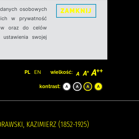
h danych osobowych
ZAMKNIJ
ecich w prywatność
sów oraz do celów
 ustawienia swojej
PL
EN
wielkość:
kontrast:
RAWSKI, KAZIMIERZ (1852-1925)