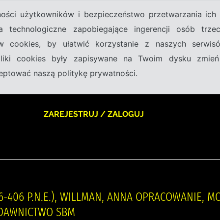
tności użytkowników i bezpieczeństwo przetwarzania ic
a technologiczne zapobiegające ingerencji osób trz
w cookies, by ułatwić korzystanie z naszych serwi
 pliki cookies były zapisywane na Twoim dysku zmień
kceptować naszą politykę prywatności.
ZAREJESTRUJ / ZALOGUJ
6-406 P.N.E.), WILLMAN, ANNA OPRACOWANIE, MO
YDAWNICTWO SBM