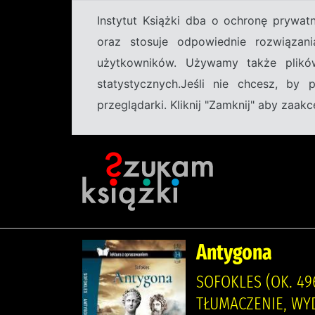
Instytut Książki dba o ochronę prywa
oraz stosuje odpowiednie rozwiązani
użytkowników. Używamy także plikó
statystycznych.Jeśli nie chcesz, by
przeglądarki. Kliknij "Zamknij" aby zaa
Antygona
SOFOKLES (OK. 49
TŁUMACZENIE, W