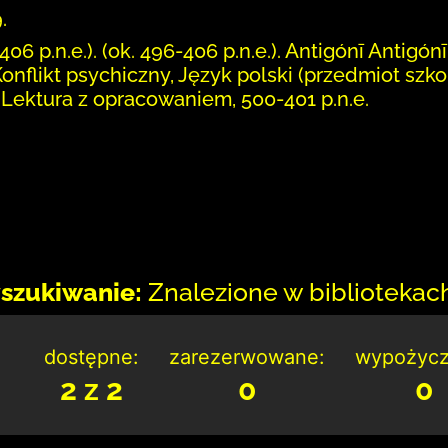
.
06 p.n.e.). (ok. 496-406 p.n.e.). Antigónī Antigónī
onflikt psychiczny, Język polski (przedmiot szko
, Lektura z opracowaniem, 500-401 p.n.e.
szukiwanie:
Znalezione w bibliotekach:
dostępne:
zarezerwowane:
wypożycz
2 z 2
0
0