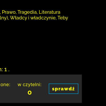
, Prawo, Tragedia, Literatura
lny), Władcy i władczynie, Teby
 1 .
one:
w czytelni:
sprawdź
0