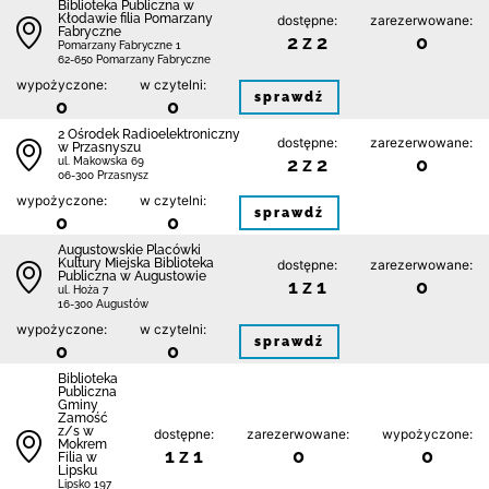
Biblioteka Publiczna w
Kłodawie filia Pomarzany
dostępne:
zarezerwowane:
Fabryczne
2 z 2
0
Pomarzany Fabryczne 1
62-650 Pomarzany Fabryczne
wypożyczone:
w czytelni:
sprawdź
0
0
2 Ośrodek Radioelektroniczny
dostępne:
zarezerwowane:
w Przasnyszu
2 z 2
0
ul. Makowska 69
06-300 Przasnysz
wypożyczone:
w czytelni:
sprawdź
0
0
Augustowskie Placówki
Kultury Miejska Biblioteka
dostępne:
zarezerwowane:
Publiczna w Augustowie
1 z 1
0
ul. Hoża 7
16-300 Augustów
wypożyczone:
w czytelni:
sprawdź
0
0
Biblio­teka
Publiczna
Gminy
Zamość
z/s w
dostępne:
zarezerwowane:
wypożyczone:
Mokrem
1 z 1
0
0
Filia w
Lipsku
Lipsko 197