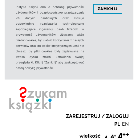
Instytut Książki dba o ochronę prywatności
ZAMKNIJ
użytkowników i bezpieczeństwo przetwarzania
ich danych osobowych oraz stosuje
odpowiednie rozwiązania technologiczne
zapobiegające ingerencji osób trzecich w
prywatność użytkowników. Używamy także
plików cookies, by ułatwić korzystanie z naszych
serwisów oraz do celów statystycznych.Jeśli nie
chcesz, by pliki cookies były zapisywane na
Twoim dysku zmień ustawienia swojej
przeglądarki. Kliknij "Zamknij" aby zaakceptować
naszą politykę prywatności.
ZAREJESTRUJ / ZALOGUJ
PL
EN
wielkość: