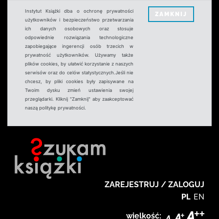
Instytut Książki dba o ochronę prywatności
ZAMKNIJ
użytkowników i bezpieczeństwo przetwarzania
ich danych osobowych oraz stosuje
odpowiednie rozwiązania technologiczne
zapobiegające ingerencji osób trzecich w
prywatność użytkowników. Używamy także
plików cookies, by ułatwić korzystanie z naszych
serwisów oraz do celów statystycznych.Jeśli nie
chcesz, by pliki cookies były zapisywane na
Twoim dysku zmień ustawienia swojej
przeglądarki. Kliknij "Zamknij" aby zaakceptować
naszą politykę prywatności.
ZAREJESTRUJ / ZALOGUJ
PL
EN
wielkość: