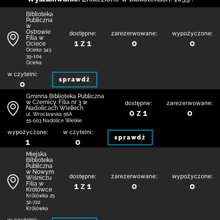
Biblioteka
Publiczna
w
Ostrowie
dostępne:
zarezerwowane:
wypożyczone:
Filia w
1 z 1
0
0
Ociece
Ocieka 343
39-104
Ocieka
w czytelni:
sprawdź
0
Gminna Biblioteka Publiczna
w Czernicy. Filia nr 3 w
dostępne:
zarezerwowane:
Nadolicach Wielkich
0 z 1
0
ul. Wrocławska 56A
55-003 Nadolice Wielkie
wypożyczone:
w czytelni:
sprawdź
1
0
Miejska
Biblioteka
Publiczna
w Nowym
dostępne:
zarezerwowane:
wypożyczone:
Wiśniczu
Filia w
1 z 1
0
0
Królówce
Królówka 25
32-722
Królówka
w czytelni: