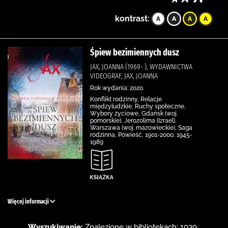
kontrast:
Śpiew bezimiennych dusz
JAX, JOANNA (1969- ), WYDAWNICTWA
VIDEOGRAF, JAX, JOANNA
Rok wydania: 2020.
Konflikt rodzinny, Relacje
międzyludzkie, Ruchy społeczne,
Wybory życiowe, Gdańsk (woj.
pomorskie), Jerozolima (Izrael),
Warszawa (woj. mazowieckie), Saga
rodzinna, Powieść, 1901-2000, 1945-
1989
Więcej informacji
Wyszukiwanie:
Znalezione w bibliotekach: 1039 .