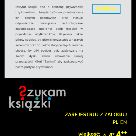
Instytut Książki dba o ochronę prywatności
ZAMKNIJ
użytkowników i bezpieczeństwo przetwarzania
ich danych osobowych oraz stosuje
odpowiednie rozwiązania technologiczne
zapobiegające ingerencji osób trzecich w
prywatność użytkowników. Używamy także
plików cookies, by ułatwić korzystanie z naszych
serwisów oraz do celów statystycznych.Jeśli nie
chcesz, by pliki cookies były zapisywane na
Twoim dysku zmień ustawienia swojej
przeglądarki. Kliknij "Zamknij" aby zaakceptować
naszą politykę prywatności.
ZAREJESTRUJ / ZALOGUJ
PL
EN
wielkość: