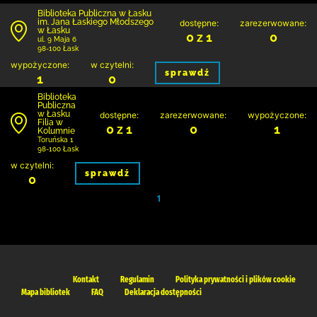
Biblioteka Publiczna w Łasku
im. Jana Łaskiego Młodszego
dostępne:
zarezerwowane:
w Łasku
0 z 1
0
ul. 9 Maja 6
98-100 Łask
wypożyczone:
w czytelni:
sprawdź
1
0
Biblioteka
Publiczna
w Łasku
dostępne:
zarezerwowane:
wypożyczone:
Filia w
0 z 1
0
1
Kolumnie
Toruńska 1
98-100 Łask
w czytelni:
sprawdź
0
1
Kontakt
Regulamin
Polityka prywatności i plików cookie
Mapa bibliotek
FAQ
Deklaracja dostępności