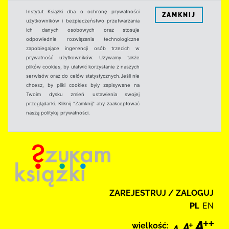
Instytut Książki dba o ochronę prywatności
ZAMKNIJ
użytkowników i bezpieczeństwo przetwarzania
ich danych osobowych oraz stosuje
odpowiednie rozwiązania technologiczne
zapobiegające ingerencji osób trzecich w
prywatność użytkowników. Używamy także
plików cookies, by ułatwić korzystanie z naszych
serwisów oraz do celów statystycznych.Jeśli nie
chcesz, by pliki cookies były zapisywane na
Twoim dysku zmień ustawienia swojej
przeglądarki. Kliknij "Zamknij" aby zaakceptować
naszą politykę prywatności.
ZAREJESTRUJ / ZALOGUJ
PL
EN
wielkość: