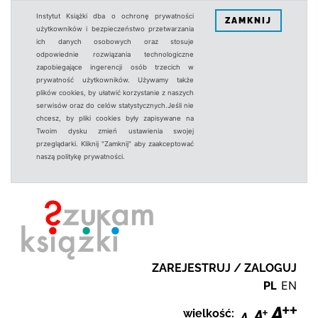
Instytut Książki dba o ochronę prywatności
ZAMKNIJ
użytkowników i bezpieczeństwo przetwarzania
ich danych osobowych oraz stosuje
odpowiednie rozwiązania technologiczne
zapobiegające ingerencji osób trzecich w
prywatność użytkowników. Używamy także
plików cookies, by ułatwić korzystanie z naszych
serwisów oraz do celów statystycznych.Jeśli nie
chcesz, by pliki cookies były zapisywane na
Twoim dysku zmień ustawienia swojej
przeglądarki. Kliknij "Zamknij" aby zaakceptować
naszą politykę prywatności.
ZAREJESTRUJ / ZALOGUJ
PL
EN
wielkość: