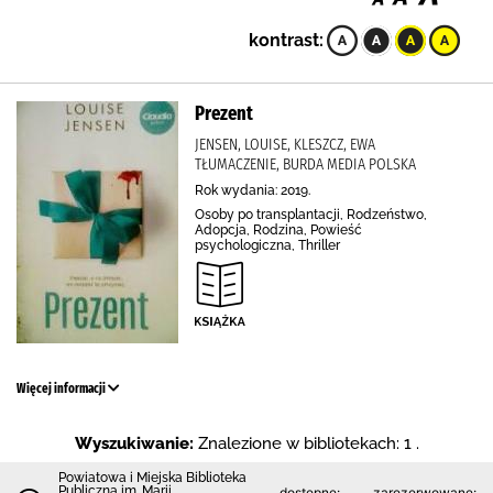
kontrast:
Prezent
JENSEN, LOUISE, KLESZCZ, EWA
TŁUMACZENIE, BURDA MEDIA POLSKA
Rok wydania: 2019.
Osoby po transplantacji, Rodzeństwo,
Adopcja, Rodzina, Powieść
psychologiczna, Thriller
Więcej informacji
Wyszukiwanie:
Znalezione w bibliotekach: 1 .
Powiatowa i Miejska Biblioteka
Publiczna im. Marii
dostępne:
zarezerwowane: