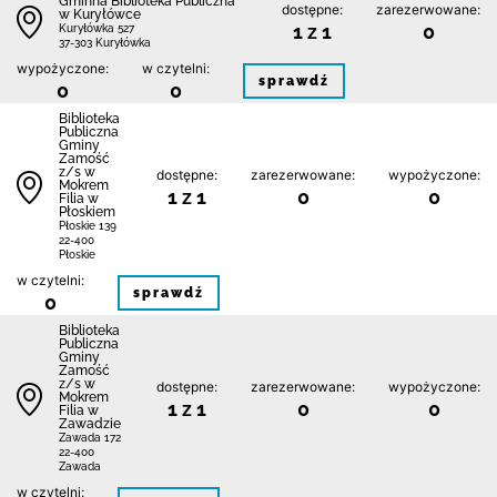
Gminna Biblioteka Publiczna
dostępne:
zarezerwowane:
w Kuryłówce
1 z 1
0
Kuryłówka 527
37-303 Kuryłówka
wypożyczone:
w czytelni:
sprawdź
0
0
Biblio­teka
Publiczna
Gminy
Zamość
z/s w
dostępne:
zarezerwowane:
wypożyczone:
Mokrem
1 z 1
0
0
Filia w
Płoskiem
Płoskie 139
22-400
Płoskie
w czytelni:
sprawdź
0
Biblio­teka
Publiczna
Gminy
Zamość
z/s w
dostępne:
zarezerwowane:
wypożyczone:
Mokrem
1 z 1
0
0
Filia w
Zawadzie
Zawada 172
22-400
Zawada
w czytelni: