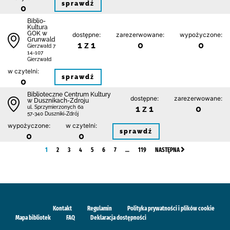
sprawdź
0
Biblio-
Kultura
GOK w
dostępne:
zarezerwowane:
wypożyczone:
Grunwald
1 z 1
0
0
Gierzwałd 7
14-107
Gierzwałd
w czytelni:
sprawdź
0
Biblioteczne Centrum Kultury
dostępne:
zarezerwowane:
w Dusznikach-Zdroju
1 z 1
0
ul. Sprzymierzonych 6a
57-340 Duszniki-Zdrój
wypożyczone:
w czytelni:
sprawdź
0
0
1
2
3
4
5
6
7
…
119
NASTĘPNA
Kontakt
Regulamin
Polityka prywatności i plików cookie
Mapa bibliotek
FAQ
Deklaracja dostępności