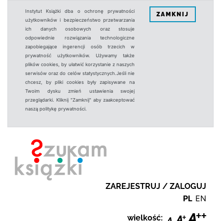
Instytut Książki dba o ochronę prywatności
ZAMKNIJ
użytkowników i bezpieczeństwo przetwarzania
ich danych osobowych oraz stosuje
odpowiednie rozwiązania technologiczne
zapobiegające ingerencji osób trzecich w
prywatność użytkowników. Używamy także
plików cookies, by ułatwić korzystanie z naszych
serwisów oraz do celów statystycznych.Jeśli nie
chcesz, by pliki cookies były zapisywane na
Twoim dysku zmień ustawienia swojej
przeglądarki. Kliknij "Zamknij" aby zaakceptować
naszą politykę prywatności.
ZAREJESTRUJ / ZALOGUJ
PL
EN
wielkość: