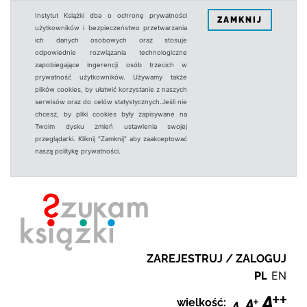
Instytut Książki dba o ochronę prywatności
ZAMKNIJ
użytkowników i bezpieczeństwo przetwarzania
ich danych osobowych oraz stosuje
odpowiednie rozwiązania technologiczne
zapobiegające ingerencji osób trzecich w
prywatność użytkowników. Używamy także
plików cookies, by ułatwić korzystanie z naszych
serwisów oraz do celów statystycznych.Jeśli nie
chcesz, by pliki cookies były zapisywane na
Twoim dysku zmień ustawienia swojej
przeglądarki. Kliknij "Zamknij" aby zaakceptować
naszą politykę prywatności.
ZAREJESTRUJ / ZALOGUJ
PL
EN
wielkość: