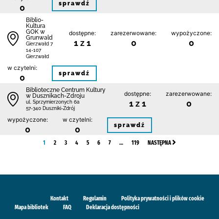
sprawdź
0
Biblio-
Kultura
GOK w
dostępne:
zarezerwowane:
wypożyczone:
Grunwald
1 z 1
0
0
Gierzwałd 7
14-107
Gierzwałd
w czytelni:
sprawdź
0
Biblioteczne Centrum Kultury
dostępne:
zarezerwowane:
w Dusznikach-Zdroju
1 z 1
0
ul. Sprzymierzonych 6a
57-340 Duszniki-Zdrój
wypożyczone:
w czytelni:
sprawdź
0
0
1
2
3
4
5
6
7
…
119
NASTĘPNA
Kontakt
Regulamin
Polityka prywatności i plików cookie
Mapa bibliotek
FAQ
Deklaracja dostępności