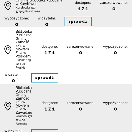
Gminna Biblioteka Publiczna
dostępne:
zarezerwowane:
w Kuryłówce
1 z 1
0
Kuryłówka 527
37-303 Kuryłówka
wypożyczone:
w czytelni:
sprawdź
0
0
Biblio­teka
Publiczna
Gminy
Zamość
z/s w
dostępne:
zarezerwowane:
wypożyczone:
Mokrem
1 z 1
0
0
Filia w
Płoskiem
Płoskie 139
22-400
Płoskie
w czytelni:
sprawdź
0
Biblio­teka
Publiczna
Gminy
Zamość
z/s w
dostępne:
zarezerwowane:
wypożyczone:
Mokrem
1 z 1
0
0
Filia w
Zawadzie
Zawada 172
22-400
Zawada
w czytelni: