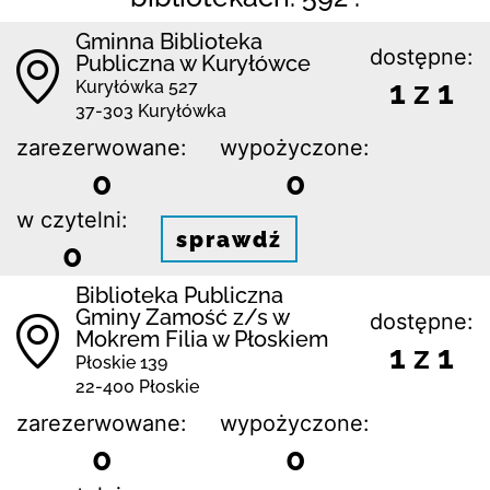
Gminna Biblioteka
dostępne:
Publiczna w Kuryłówce
1 z 1
Kuryłówka 527
37-303 Kuryłówka
zarezerwowane:
wypożyczone:
0
0
w czytelni:
sprawdź
0
Biblio­teka Publiczna
Gminy Zamość z/s w
dostępne:
Mokrem Filia w Płoskiem
1 z 1
Płoskie 139
22-400 Płoskie
zarezerwowane:
wypożyczone:
0
0