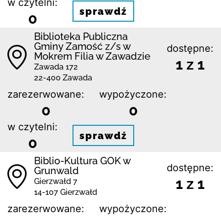
w czytelni:
sprawdź
0
Biblio­teka Publiczna
Gminy Zamość z/s w
dostępne:
Mokrem Filia w Zawadzie
1 z 1
Zawada 172
22-400 Zawada
zarezerwowane:
wypożyczone:
0
0
w czytelni:
sprawdź
0
Biblio-Kultura GOK w
dostępne:
Grunwald
1 z 1
Gierzwałd 7
14-107 Gierzwałd
zarezerwowane:
wypożyczone: