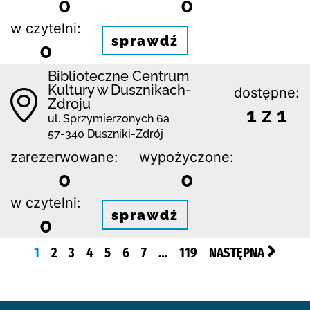
0
0
w czytelni:
sprawdź
0
Biblioteczne Centrum
Kultury w Dusznikach-
dostępne:
Zdroju
1 z 1
ul. Sprzymierzonych 6a
57-340 Duszniki-Zdrój
zarezerwowane:
wypożyczone:
0
0
w czytelni:
sprawdź
0
1
2
3
4
5
6
7
…
119
NASTĘPNA