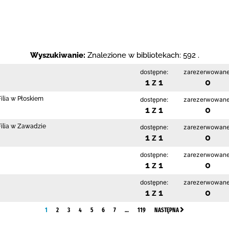
Wyszukiwanie:
Znalezione w bibliotekach: 592 .
dostępne:
zarezerwowane
1 z 1
0
ilia w Płoskiem
dostępne:
zarezerwowane
1 z 1
0
Filia w Zawadzie
dostępne:
zarezerwowane
1 z 1
0
dostępne:
zarezerwowane
1 z 1
0
dostępne:
zarezerwowane
1 z 1
0
1
2
3
4
5
6
7
…
119
NASTĘPNA