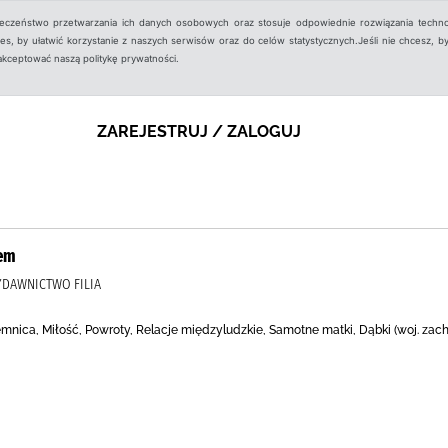
ieczeństwo przetwarzania ich danych osobowych oraz stosuje odpowiednie rozwiązania techno
, by ułatwić korzystanie z naszych serwisów oraz do celów statystycznych.Jeśli nie chcesz, by
aakceptować naszą politykę prywatności.
ZAREJESTRUJ / ZALOGUJ
zem
WYDAWNICTWO FILIA
emnica, Miłość, Powroty, Relacje międzyludzkie, Samotne matki, Dąbki (woj. zac