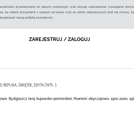
ieczeństwo przetwarzania ich danych osobowych oraz stosuje odpowiednie rozwiązania techno
, by ułatwić korzystanie z naszych serwisów oraz do celów statystycznych.Jeśli nie chcesz, by
aakceptować naszą politykę prywatności.
ZAREJESTRUJ / ZALOGUJ
REPLIKA, ŚWIĘTEK, EDYTA (1975- ).
iowe, Bydgoszcz (woj. kujawsko-pomorskie), Powieść obyczajowa, 1901-2000, 19