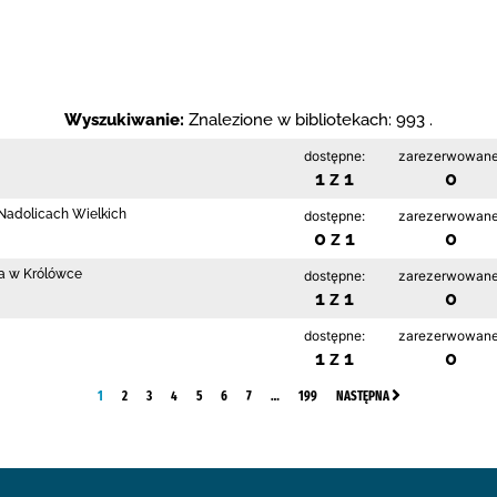
Wyszukiwanie:
Znalezione w bibliotekach: 993 .
dostępne:
zarezerwowane
1 z 1
0
w Nadolicach Wielkich
dostępne:
zarezerwowane
0 z 1
0
ia w Królówce
dostępne:
zarezerwowane
1 z 1
0
dostępne:
zarezerwowane
1 z 1
0
1
2
3
4
5
6
7
…
199
NASTĘPNA