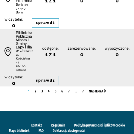
1 z 1
0
0
Filia Boria
Boria 49
27-440
Boria
w czytelni:
sprawdź
0
Biblioteka
Publiczna
Miasta i
Gminy
Łapy Filia
dostępne:
zarezerwowane:
wypożyczone:
w Uhowie
1 z 1
0
0
ul.
Kościelna
42
18-100
Uhowo
w czytelni:
sprawdź
0
1
2
3
4
5
6
7
…
7
NASTĘPNA
Kontakt
Regulamin
Polityka prywatności i plików cookie
Mapa bibliotek
FAQ
Deklaracja dostępności