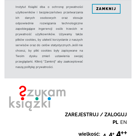
Instytut Książki dba o ochronę prywatności
ZAMKNIJ
użytkowników i bezpieczeństwo przetwarzania
ich danych osobowych oraz stosuje
odpowiednie rozwiązania technologiczne
zapobiegające ingerencji osób trzecich w
prywatność użytkowników. Używamy także
plików cookies, by ułatwić korzystanie z naszych
serwisów oraz do celów statystycznych.Jeśli nie
chcesz, by pliki cookies były zapisywane na
Twoim dysku zmień ustawienia swojej
przeglądarki. Kliknij "Zamknij" aby zaakceptować
naszą politykę prywatności.
ZAREJESTRUJ / ZALOGUJ
PL
EN
wielkość: