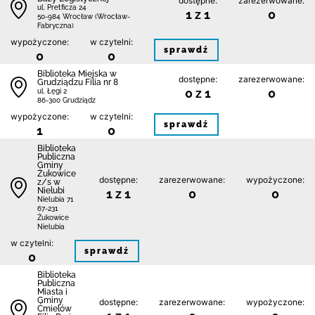
dostępne:
zarezerwowane:
ul. Pretficza 24
1 z 1
0
50-984 Wrocław (Wrocław-
Fabryczna)
wypożyczone:
w czytelni:
sprawdź
0
0
Biblioteka Miejska w
dostępne:
zarezerwowane:
Grudziądzu Filia nr 8
0 z 1
0
ul. Łęgi 2
86-300 Grudziądz
wypożyczone:
w czytelni:
sprawdź
1
0
Biblioteka
Publiczna
Gminy
Żukowice
dostępne:
zarezerwowane:
wypożyczone:
z/s w
Nielubi
1 z 1
0
0
Nielubia 71
67-231
Żukowice
Nielubia
w czytelni:
sprawdź
0
Biblioteka
Publiczna
Miasta i
Gminy
dostępne:
zarezerwowane:
wypożyczone:
Ćmielów