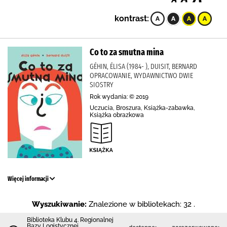
kontrast:
Co to za smutna mina
GÉHIN, ÉLISA (1984- ), DUISIT, BERNARD
OPRACOWANIE, WYDAWNICTWO DWIE
SIOSTRY
Rok wydania: © 2019
Uczucia, Broszura, Książka-zabawka,
Książka obrazkowa
Więcej informacji
Wyszukiwanie:
Znalezione w bibliotekach: 32 .
Biblioteka Klubu 4. Regionalnej
Bazy Logistycznej