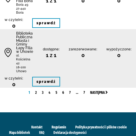
1 z 1
0
0
Filia Boria
Boria 49
27-440
Boria
w czytelni:
sprawdź
0
Biblioteka
Publiczna
Miasta i
Gminy
Łapy Filia
dostępne:
zarezerwowane:
wypożyczone:
w Uhowie
1 z 1
0
0
ul.
Kościelna
42
18-100
Uhowo
w czytelni:
sprawdź
0
1
2
3
4
5
6
7
…
7
NASTĘPNA
Kontakt
Regulamin
Polityka prywatności i plików cookie
Mapa bibliotek
FAQ
Deklaracja dostępności