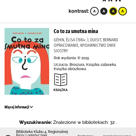
kontrast:
Co to za smutna mina
GÉHIN, ÉLISA (1984- ), DUISIT, BERNARD
OPRACOWANIE, WYDAWNICTWO DWIE
SIOSTRY
Rok wydania: © 2019
Uczucia, Broszura, Książka-zabawka,
Książka obrazkowa
Więcej informacji
Wyszukiwanie:
Znalezione w bibliotekach: 32 .
Biblioteka Klubu 4. Regionalnej
Bazy Logistycznej