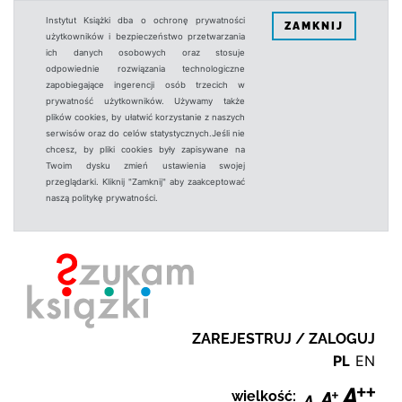
Instytut Książki dba o ochronę prywatności
ZAMKNIJ
użytkowników i bezpieczeństwo przetwarzania
ich danych osobowych oraz stosuje
odpowiednie rozwiązania technologiczne
zapobiegające ingerencji osób trzecich w
prywatność użytkowników. Używamy także
plików cookies, by ułatwić korzystanie z naszych
serwisów oraz do celów statystycznych.Jeśli nie
chcesz, by pliki cookies były zapisywane na
Twoim dysku zmień ustawienia swojej
przeglądarki. Kliknij "Zamknij" aby zaakceptować
naszą politykę prywatności.
ZAREJESTRUJ / ZALOGUJ
PL
EN
wielkość: