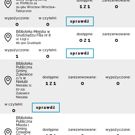
dostępne:
zarezerwowane:
ul. Pretficza 24
1 z 1
0
50-984 Wrocław (Wrocław-
Fabryczna)
wypożyczone:
w czytelni:
sprawdź
0
0
Biblioteka Miejska w
dostępne:
zarezerwowane:
Grudziądzu Filia nr 8
0 z 1
0
ul. Łęgi 2
86-300 Grudziądz
wypożyczone:
w czytelni:
sprawdź
1
0
Biblioteka
Publiczna
Gminy
Żukowice
dostępne:
zarezerwowane:
wypożyczone:
z/s w
Nielubi
1 z 1
0
0
Nielubia 71
67-231
Żukowice
Nielubia
w czytelni:
sprawdź
0
Biblioteka
Publiczna
Miasta i
Gminy
dostępne:
zarezerwowane:
wypożyczone:
Ćmielów