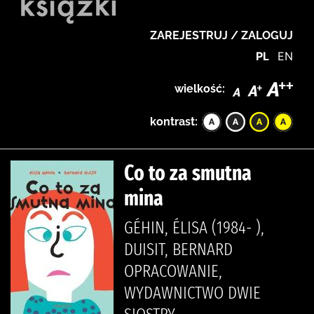
ZAREJESTRUJ / ZALOGUJ
PL
EN
wielkość:
kontrast:
Co to za smutna
mina
GÉHIN, ÉLISA (1984- ),
DUISIT, BERNARD
OPRACOWANIE,
WYDAWNICTWO DWIE