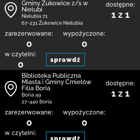
Gminy Żukowice z/s w
dostępne:
Nielubi
1 z 1
Nielubia 71
67-231 Żukowice Nielubia
zarezerwowane:
wypożyczone:
0
0
w czytelni:
sprawdź
0
Biblioteka Publiczna
Miasta i Gminy Ćmielów
dostępne:
Filia Boria
1 z 1
Boria 49
27-440 Boria
zarezerwowane:
wypożyczone:
0
0
w czytelni:
sprawdź