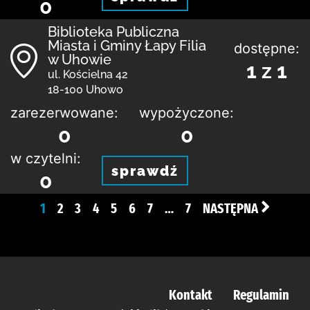
0
Biblioteka Publiczna
Miasta i Gminy Łapy Filia
dostępne:
w Uhowie
1 z 1
ul. Kościelna 42
18-100 Uhowo
zarezerwowane:
wypożyczone:
0
0
w czytelni:
sprawdź
0
1
2
3
4
5
6
7
…
7
NASTĘPNA
Kontakt
Regulamin