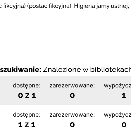
ć fikcyjna) (postać fikcyjna), Higiena jamy ustne
szukiwanie:
Znalezione w bibliotekach:
dostępne:
zarezerwowane:
wypożycz
0 z 1
0
1
dostępne:
zarezerwowane:
wypożycz
1 z 1
0
0