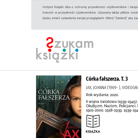
Instytut Książki dba o ochronę prywatności użytkowników i bezp
trzecich w prywatność użytkowników. Używamy także plików cookies
dysku zmień ustawienia swojej przeglądarki. Kliknij "Zamknij" aby z
Córka fałszerza. T. 3
JAX, JOANNA (1969- ), VIDEOGRA
Rok wydania: 2020.
II wojna światowa (1939-1945), 
Okultyzm, Nazizm, Policjanci,
1901-2000, 1918-1939, 1939-19