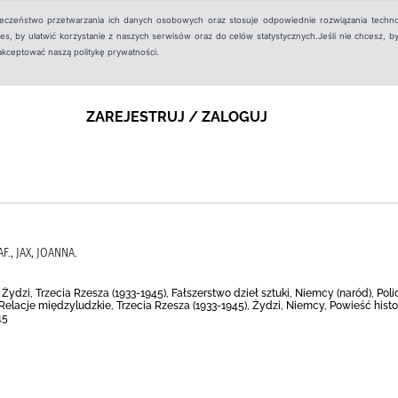
ieczeństwo przetwarzania ich danych osobowych oraz stosuje odpowiednie rozwiązania techno
, by ułatwić korzystanie z naszych serwisów oraz do celów statystycznych.Jeśli nie chcesz, by
aakceptować naszą politykę prywatności.
ZAREJESTRUJ / ZALOGUJ
F., JAX, JOANNA.
Żydzi, Trzecia Rzesza (1933-1945), Fałszerstwo dzieł sztuki, Niemcy (naród), Polic
 Relacje międzyludzkie, Trzecia Rzesza (1933-1945), Żydzi, Niemcy, Powieść his
45