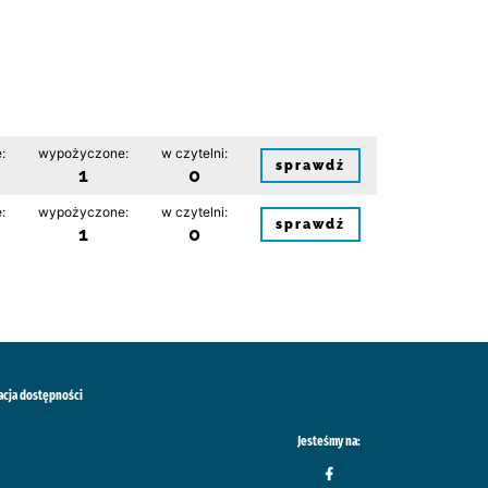
:
wypożyczone:
w czytelni:
sprawdź
1
0
:
wypożyczone:
w czytelni:
sprawdź
1
0
acja dostępności
Jesteśmy na: