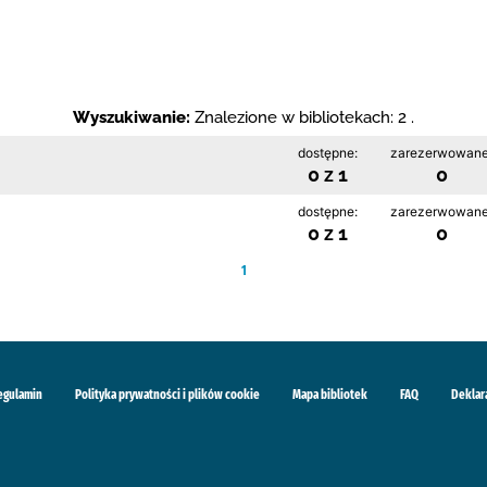
Wyszukiwanie:
Znalezione w bibliotekach: 2 .
dostępne:
zarezerwowane
0 z 1
0
dostępne:
zarezerwowane
0 z 1
0
1
egulamin
Polityka prywatności i plików cookie
Mapa bibliotek
FAQ
Deklar