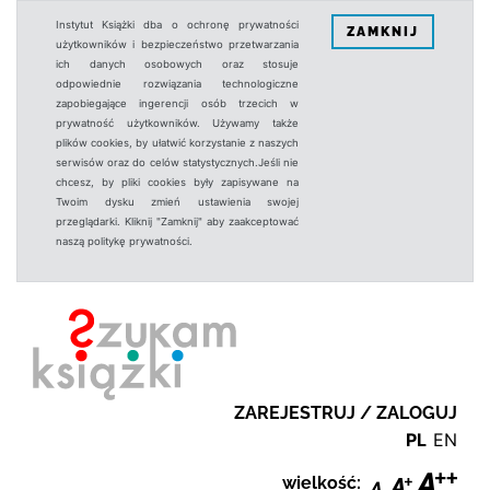
Instytut Książki dba o ochronę prywatności
ZAMKNIJ
użytkowników i bezpieczeństwo przetwarzania
ich danych osobowych oraz stosuje
odpowiednie rozwiązania technologiczne
zapobiegające ingerencji osób trzecich w
prywatność użytkowników. Używamy także
plików cookies, by ułatwić korzystanie z naszych
serwisów oraz do celów statystycznych.Jeśli nie
chcesz, by pliki cookies były zapisywane na
Twoim dysku zmień ustawienia swojej
przeglądarki. Kliknij "Zamknij" aby zaakceptować
naszą politykę prywatności.
ZAREJESTRUJ / ZALOGUJ
PL
EN
wielkość: