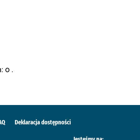
 0 .
AQ
Deklaracja dostępności
Jesteśmy na: