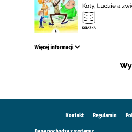
Koty, Ludzie a zw
Więcej informacji
Wy
Kontakt
Regulamin
Po
Dane pochodzą z systemu: