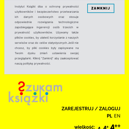
Instytut Książki dba o ochronę prywatności
ZAMKNIJ
użytkowników i bezpieczeństwo przetwarzania
ich danych osobowych oraz stosuje
odpowiednie rozwiązania technologiczne
zapobiegające ingerencji osób trzecich w
prywatność użytkowników. Używamy także
plików cookies, by ułatwić korzystanie z naszych
serwisów oraz do celów statystycznych.Jeśli nie
chcesz, by pliki cookies były zapisywane na
Twoim dysku zmień ustawienia swojej
przeglądarki. Kliknij "Zamknij" aby zaakceptować
naszą politykę prywatności.
ZAREJESTRUJ / ZALOGUJ
PL
EN
wielkość: