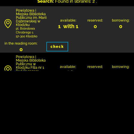
Search:
Found in libraries: 2 .
Powiatowa i
Miejska Biblioteka
Publiczna im. Marii
available:
reserved:
borrowing:
Dąbrowskiej w
Kłodzku
1 with 1
0
0
pl. Bolesława
Chrobrego 1
57-300 Kłodzko
in the reading room:
check
0
Powiatowa i
Miejska Biblioteka
Publiczna w
available:
reserved:
borrowing:
Kłodzku Filia nr 1
Pod Pegazem
0 with 1
0
1
ul. Kardynała Stefana
Wyszyńskiego 1
57-300 Kłodzko
in the reading room:
check
0
1