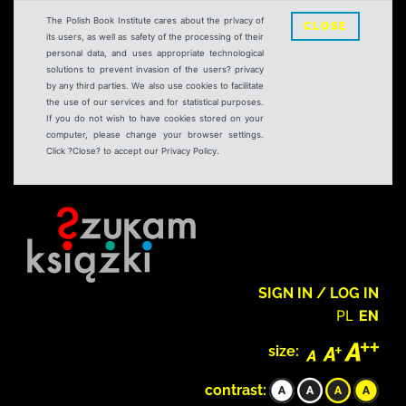
The Polish Book Institute cares about the privacy of
CLOSE
its users, as well as safety of the processing of their
personal data, and uses appropriate technological
solutions to prevent invasion of the users? privacy
by any third parties. We also use cookies to facilitate
the use of our services and for statistical purposes.
If you do not wish to have cookies stored on your
computer, please change your browser settings.
Click ?Close? to accept our Privacy Policy.
SIGN IN / LOG IN
PL
EN
size:
contrast: