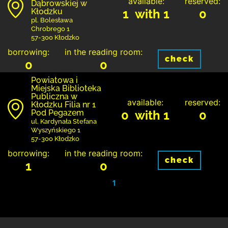
available:
reserved:
Dąbrowskiej w
Kłodzku
1 with 1
0
pl. Bolesława
Chrobrego 1
57-300 Kłodzko
borrowing:
in the reading room:
check
0
0
Powiatowa i
Miejska Biblioteka
Publiczna w
available:
reserved:
Kłodzku Filia nr 1
Pod Pegazem
0 with 1
0
ul. Kardynała Stefana
Wyszyńskiego 1
57-300 Kłodzko
borrowing:
in the reading room:
check
1
0
1