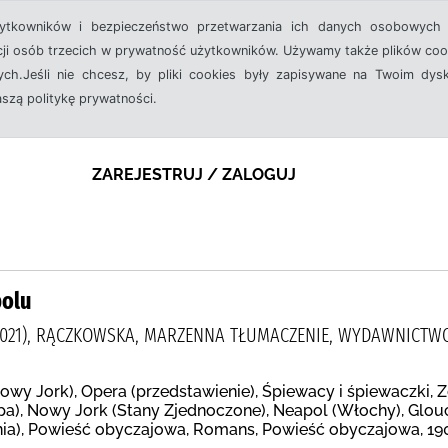
żytkowników i bezpieczeństwo przetwarzania ich danych osobowych 
cji osób trzecich w prywatność użytkowników. Używamy także plików cook
ch.Jeśli nie chcesz, by pliki cookies były zapisywane na Twoim dysk
aszą politykę prywatności.
ZAREJESTRUJ / ZALOGUJ
polu
5-2021), RĄCZKOWSKA, MARZENNA TŁUMACZENIE, WYDAWNICTW
owy Jork), Opera (przedstawienie), Śpiewacy i śpiewaczki, Z
pa), Nowy Jork (Stany Zjednoczone), Neapol (Włochy), Glouc
nia), Powieść obyczajowa, Romans, Powieść obyczajowa, 19