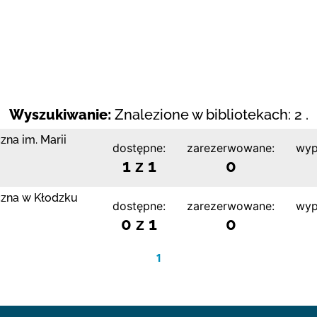
Wyszukiwanie:
Znalezione w bibliotekach: 2 .
zna im. Marii
dostępne:
zarezerwowane:
wyp
1 z 1
0
czna w Kłodzku
dostępne:
zarezerwowane:
wyp
0 z 1
0
1