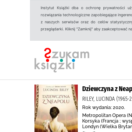
Instytut Książki dba o ochronę prywatności u
rozwiązania technologiczne zapobiegające ingeren
z naszych serwisów oraz do celów statystyczny
przeglądarki. Kliknij "Zamknij" aby zaakceptować n
Dziewczyna z Nea
RILEY, LUCINDA (196
Rok wydania: 2020.
Metropolitan Opera (N
Korsyka (Francja ; wys
Londyn (Wielka Bryta