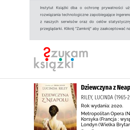
Instytut Książki dba o ochronę prywatności u
rozwiązania technologiczne zapobiegające ingeren
z naszych serwisów oraz do celów statystyczny
przeglądarki. Kliknij "Zamknij" aby zaakceptować n
Dziewczyna z Nea
RILEY, LUCINDA (196
Rok wydania: 2020.
Metropolitan Opera (N
Korsyka (Francja ; wys
Londyn (Wielka Bryta