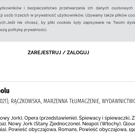
żytkowników i bezpieczeństwo przetwarzania ich danych osobowych 
cji osób trzecich w prywatność użytkowników. Używamy także plików cook
ch.Jeśli nie chcesz, by pliki cookies były zapisywane na Twoim dysk
aszą politykę prywatności.
ZAREJESTRUJ / ZALOGUJ
polu
5-2021), RĄCZKOWSKA, MARZENNA TŁUMACZENIE, WYDAWNICTW
owy Jork), Opera (przedstawienie), Śpiewacy i śpiewaczki, Z
pa), Nowy Jork (Stany Zjednoczone), Neapol (Włochy), Glouc
nia), Powieść obyczajowa, Romans, Powieść obyczajowa, 19