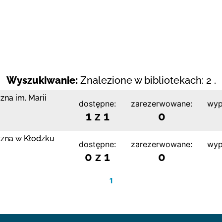
Wyszukiwanie:
Znalezione w bibliotekach: 2 .
zna im. Marii
dostępne:
zarezerwowane:
wyp
1 z 1
0
czna w Kłodzku
dostępne:
zarezerwowane:
wyp
0 z 1
0
1