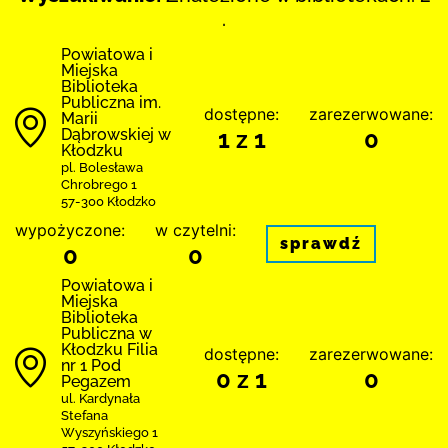
.
Powiatowa i
Miejska
Biblioteka
Publiczna im.
dostępne:
zarezerwowane:
Marii
Dąbrowskiej w
1 z 1
0
Kłodzku
pl. Bolesława
Chrobrego 1
57-300 Kłodzko
wypożyczone:
w czytelni:
sprawdź
0
0
Powiatowa i
Miejska
Biblioteka
Publiczna w
Kłodzku Filia
dostępne:
zarezerwowane:
nr 1 Pod
0 z 1
0
Pegazem
ul. Kardynała
Stefana
Wyszyńskiego 1