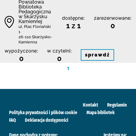
Powiatowa
Biblioteka
Pedagogiczna
w Skarżysku
dostępne:
zarezerwowane:
Kamiennej
1 z 1
0
ul. Plac Floriański
1
26-110 Skarżysko-
Kamienna
wypożyczone:
w czytelni:
sprawdź
0
0
1
Kontakt
Regulamin
Polityka prywatności i plików cookie
Mapa bibliotek
FAQ
Deklaracja dostępności
Dane pochodzą z systemu:
Jesteśmy na: