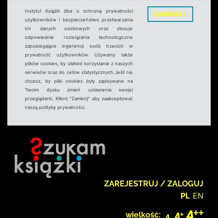
Instytut Książki dba o ochronę prywatności
ZAMKNIJ
użytkowników i bezpieczeństwo przetwarzania
ich danych osobowych oraz stosuje
odpowiednie rozwiązania technologiczne
zapobiegające ingerencji osób trzecich w
prywatność użytkowników. Używamy także
plików cookies, by ułatwić korzystanie z naszych
serwisów oraz do celów statystycznych.Jeśli nie
chcesz, by pliki cookies były zapisywane na
Twoim dysku zmień ustawienia swojej
przeglądarki. Kliknij "Zamknij" aby zaakceptować
naszą politykę prywatności.
ZAREJESTRUJ / ZALOGUJ
PL
EN
wielkość: