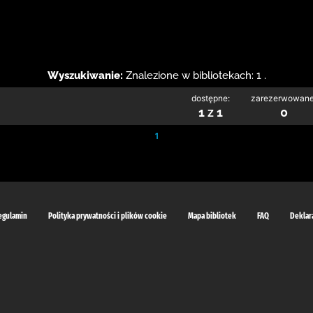
Wyszukiwanie:
Znalezione w bibliotekach: 1 .
dostępne:
zarezerwowane
1 z 1
0
1
egulamin
Polityka prywatności i plików cookie
Mapa bibliotek
FAQ
Deklar