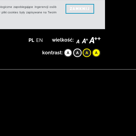
logiczne zapobiegające ingerencji osób
ZAMKNIJ
 pliki cookies były zapisywane na Twoim
PL
EN
wielkość:
kontrast: