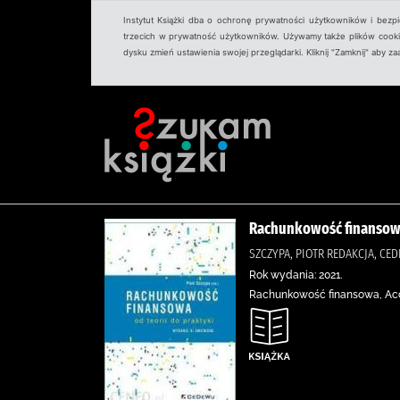
Instytut Książki dba o ochronę prywatności użytkowników i bezp
trzecich w prywatność użytkowników. Używamy także plików cookies
dysku zmień ustawienia swojej przeglądarki. Kliknij "Zamknij" aby z
Rachunkowość finansowa 
SZCZYPA, PIOTR REDAKCJA, CE
Rok wydania: 2021.
Rachunkowość finansowa, Acc