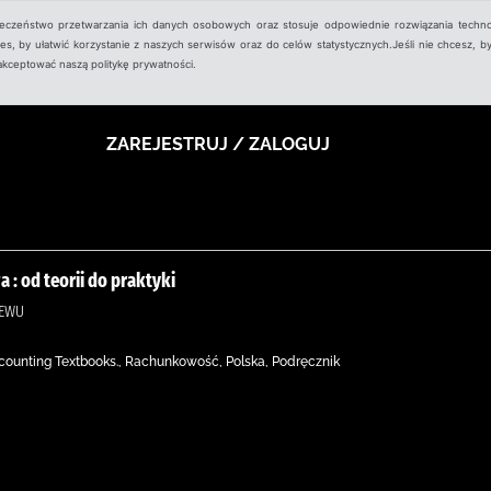
ieczeństwo przetwarzania ich danych osobowych oraz stosuje odpowiednie rozwiązania techno
, by ułatwić korzystanie z naszych serwisów oraz do celów statystycznych.Jeśli nie chcesz, by
aakceptować naszą politykę prywatności.
ZAREJESTRUJ / ZALOGUJ
: od teorii do praktyki
DEWU
ounting Textbooks., Rachunkowość, Polska, Podręcznik