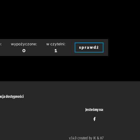
:
wypożyczone:
w czytelni:
sprawdź
0
1
acja dostępności
Jesteśmy na:
v.1.4.0 created by IK & H7