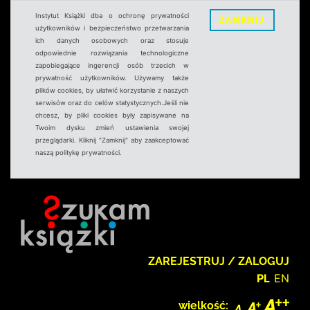
Instytut Książki dba o ochronę prywatności
ZAMKNIJ
użytkowników i bezpieczeństwo przetwarzania
ich danych osobowych oraz stosuje
odpowiednie rozwiązania technologiczne
zapobiegające ingerencji osób trzecich w
prywatność użytkowników. Używamy także
plików cookies, by ułatwić korzystanie z naszych
serwisów oraz do celów statystycznych.Jeśli nie
chcesz, by pliki cookies były zapisywane na
Twoim dysku zmień ustawienia swojej
przeglądarki. Kliknij "Zamknij" aby zaakceptować
naszą politykę prywatności.
ZAREJESTRUJ / ZALOGUJ
PL
EN
wielkość: