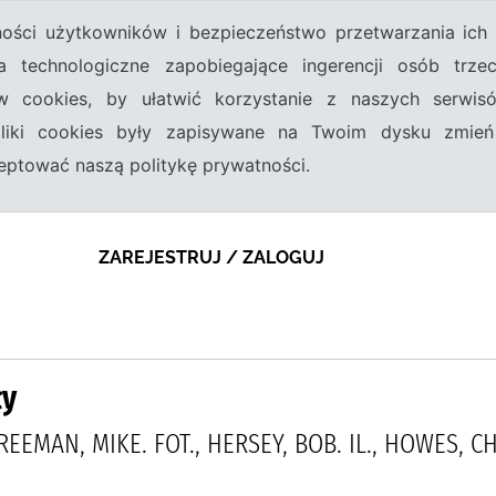
tności użytkowników i bezpieczeństwo przetwarzania ic
a technologiczne zapobiegające ingerencji osób trz
w cookies, by ułatwić korzystanie z naszych serwi
 pliki cookies były zapisywane na Twoim dysku zmień
kceptować naszą politykę prywatności.
ZAREJESTRUJ / ZALOGUJ
ły
EEMAN, MIKE. FOT., HERSEY, BOB. IL., HOWES, CH