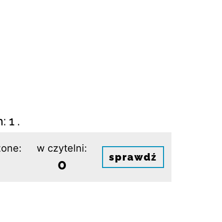
 1 .
one:
w czytelni:
sprawdź
0