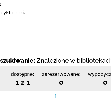
.
Encyklopedia
szukiwanie:
Znalezione w bibliotekach:
dostępne:
zarezerwowane:
wypożycz
1 z 1
0
0
1