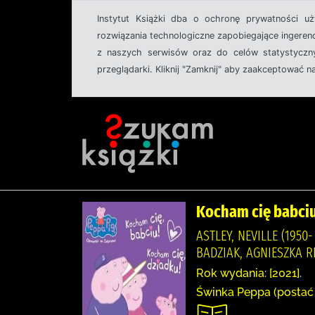
Instytut Książki dba o ochronę prywatności u
rozwiązania technologiczne zapobiegające ingeren
z naszych serwisów oraz do celów statystyczny
przeglądarki. Kliknij "Zamknij" aby zaakceptować n
Kocham cię babciu
ASTLEY, NEVILLE (1950
BADZIAK, AGNIESZKA R
Rok wydania: [2021].
Świnka Peppa (postać f