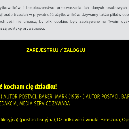
żytkowników i bezpieczeństwo przetwarzania ich danych osobowych 
cji osób trzecich w prywatność użytkowników. Używamy także plików cook
ch.Jeśli nie chcesz, by pliki cookies były zapisywane na Twoim dysk
aszą politykę prywatności.
ZAREJESTRUJ / ZALOGUJ
! kocham cię dziadku!
- ) AUTOR POSTACI, BAKER, MARK (1959- ) AUTOR POSTACI, B
EDAKCJA, MEDIA SERVICE ZAWADA
ikcyjna) (postać fikcyjna), Dziadkowie i wnuki, Broszura, O