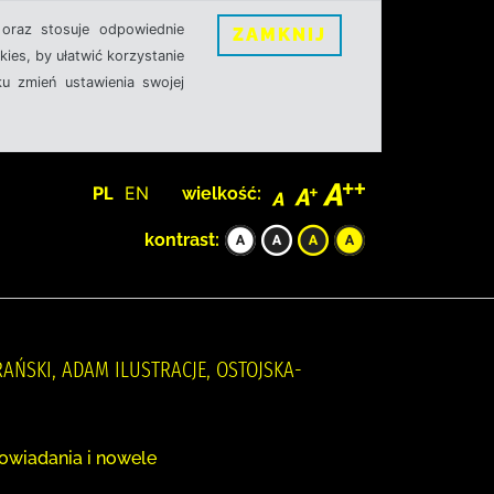
oraz stosuje odpowiednie
ZAMKNIJ
ies, by ułatwić korzystanie
u zmień ustawienia swojej
PL
EN
wielkość:
kontrast:
ARAŃSKI, ADAM ILUSTRACJE, OSTOJSKA-
powiadania i nowele